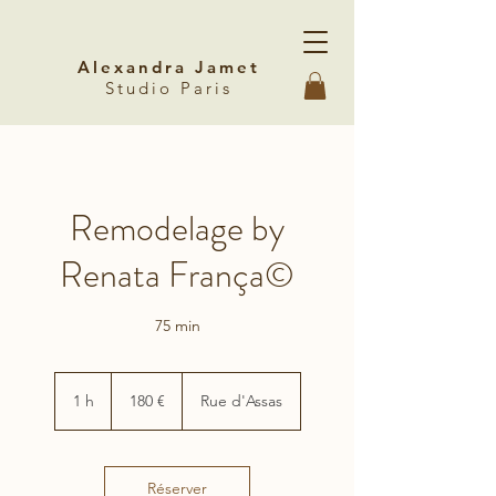
Alexandra Jamet
Studio Paris
Remodelage by
Renata França©
75 min
180
euros
1 h
1
180 €
Rue d'Assas
Réserver