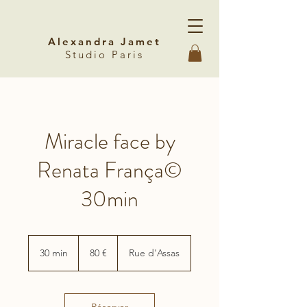
Alexandra Jamet
Studio Paris
Miracle face by
Renata França©
30min
80
euros
30 min
3
80 €
Rue d'Assas
0
m
i
n